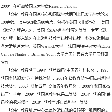
2000
年在新加坡国立大学做
Research Fellow
。
张伟年教授在国家核心和国际学术期刊上已发表学术论文
100
余篇，其中
SCI
收录
80
余篇，包括在英国《非线性》、美国
《微分方程杂志》、美国《
SIAM
科学计算》等等。专著《迭
代方程与嵌入流》在上海科技教育出版社出版。多次应邀到加
拿大滑铁卢大学、英国
Warwick
大学、 法国南特中央大学
(Ecole
Centrale Nantes)
、
Brigham Young
大学等国外著名大学开展科研
合作。
张伟年教授曾于
1994
年获第四届“中国青年科技奖”，
1995
获国务院颁发“政府特殊津贴”，
2001
年获教育部“中国高校科学
技术奖”，
2002
年获第四届“高校青年教师奖”，
2008
年获国家杰
出青年基金，
2009
年获国家教学成果二等奖，
2014
年获德国“莱
昂哈德·欧拉奖”，
2018
年获教育部自然科学一等奖。
张伟年教授针对中心焦点附近出现的极限环个数问题的复