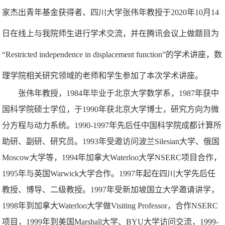
家杰出青年基金获得者、四川大学张伟年教授于
2020
年
10
月
14
日在线上与我院师生进行学术交流，并在腾讯会议上做题目为
“
Restricted independence in displacement function
”的学术讲座，数
理学院相关研究领域的老师和学生参加了本次学术讲座。
张伟年教授，
1984
年毕业于北京大学数学系，
1987
年获中
国科学院硕士学位，于
1990
年获北京大学博士，研究方向为微
分方程与动力系统。
1990-1997
年先后任中国科学院成都计算所
助研、副研、研究员。
1993
年受邀访问波兰
Silesian
大学、俄国
Moscow
大学等，
1994
年加拿大
Waterloo
大学
NSERC
项目合作，
1995
年与英国
Warwick
大学合作。
1997
年起在四川大学先后任
教授、博导、二级教授。
1997
年受新加坡国立大学邀请讲学，
1998
年到加拿大
Waterloo
大学做
Visiting Professor
，合作
NSERC
项目，
1999
年到美国
Marshall
大学、
BYU
大学访问交流，
1999-