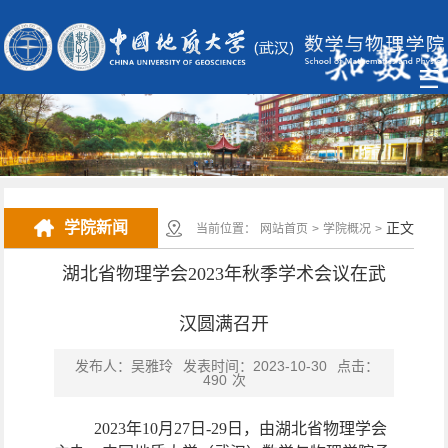
学院新闻
正文
当前位置：
网站首页
>
学院概况
>
湖北省物理学会2023年秋季学术会议在武
汉圆满召开
发布人：吴雅玲
发表时间：2023-10-30
点击：
490
次
2023
年
10
月
27
日
-29
日，由湖北省物理学会