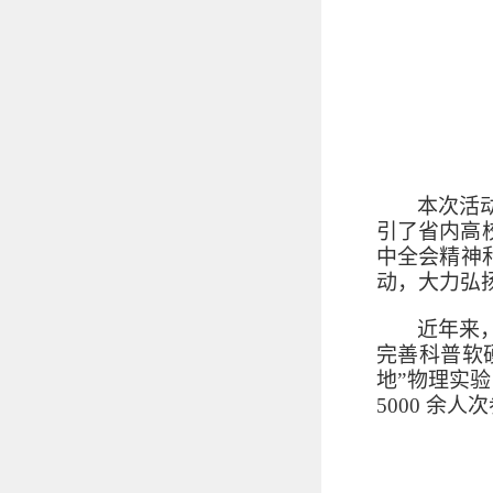
本次活
引了省内高
中全会精神
动，大力弘
近年来
完善科普软
地”物理实
5000
余人次