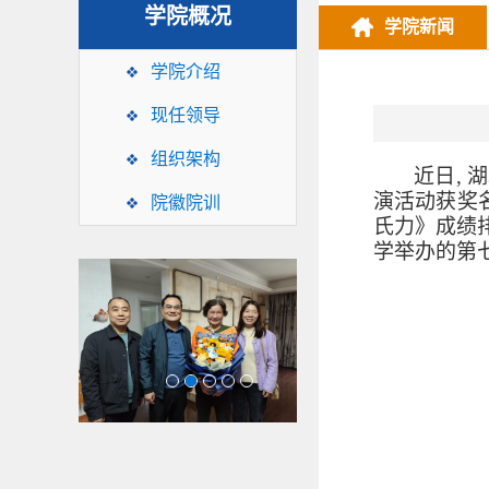
学院概况
学院新闻
学院介绍
现任领导
组织架构
近日
,
湖
演活动获奖
院徽院训
氏力》成绩
学举办的第
1
2
3
4
5