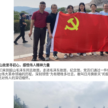
山故里寻初心，感悟伟人精神力量
们来到韶山毛泽东同志故居。走进毛泽东故居、纪念馆，党员们通过一件
为伟大革命领袖的历程，深刻领悟“为有牺牲多壮志，敢叫日月换新天”的
达对伟人的深切缅怀。