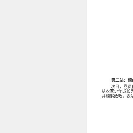
第二站：韶
次日，党员
从农家少年成长
并鞠躬致敬，表