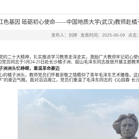
红色基因 砥砺初心使命——中国地质大学(武汉)教师赴
发布人：刘婷
发表时间：2025-06-09
点击
党的二十大精神，扎实推进学习教育走深走实，激励广大教师牢记初心使命
的党员同志于5月24-25日赴长沙橘子洲、韶山毛泽东同志故居开展主题
子洲洲头忆峥嵘，重温革命豪迈
心的橘子洲头，教师党员们怀着崇敬之情瞻仰了青年毛泽东艺术雕像。这座
字”的豪迈气概。面对滔滔湘江，党员们重温了毛泽东同志的《沁园春
·
长