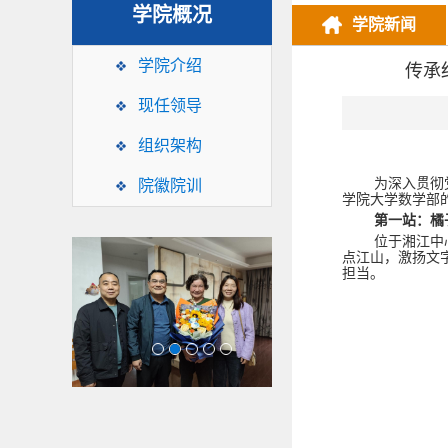
学院概况
学院新闻
学院介绍
传承
现任领导
组织架构
为深入贯彻
院徽院训
学院大学数学部
第一站：橘
位于湘江中
点江山，激扬文
担当。
1
2
3
4
5