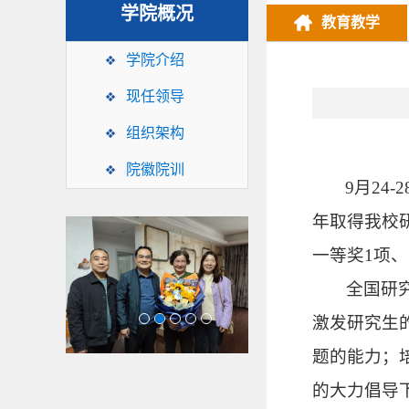
学院概况
教育教学
学院介绍
现任领导
组织架构
院徽院训
9
月
24-2
年取得我校
一等奖
1
项、
全国研
1
2
3
4
5
激发研究生
题的能力；
的大力倡导