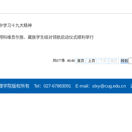
集中学习十九大精神
族预科维吾尔族、藏族学生结对领航启动仪式顺利举行
共677条 46/46
首页
上页
下页
尾页
数理学院版权所有 Tel：027-67883091 E-mail：slxy@cug.ed